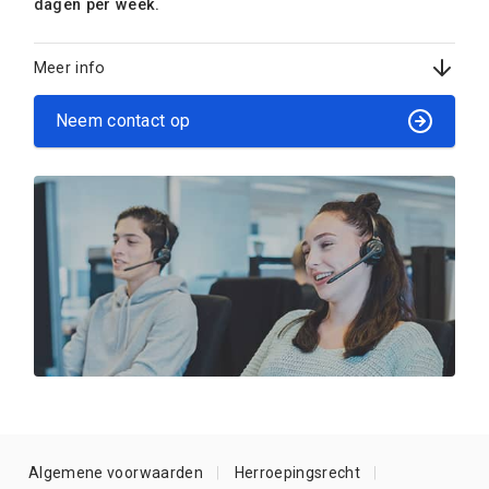
dagen per week.
Meer info
Neem contact op
Algemene voorwaarden
Herroepingsrecht