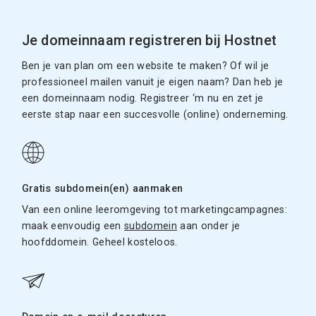
Je domeinnaam registreren bij Hostnet
Ben je van plan om een website te maken? Of wil je
professioneel mailen vanuit je eigen naam? Dan heb je
een domeinnaam nodig. Registreer ‘m nu en zet je
eerste stap naar een succesvolle (online) onderneming.
Gratis subdomein(en) aanmaken
Van een online leeromgeving tot marketingcampagnes:
maak eenvoudig een
subdomein
aan onder je
hoofddomein. Geheel kosteloos.